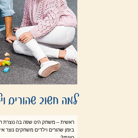
למה חשוב שהורים ויל
ראשית‭ – ‬משחק‭ ‬הינו‭ ‬שפה‭ ‬בה‭ ‬נוצרת‭ ‬תקשורת‭ ‬אחרת‭ ‬בין‭ ‬הורים‭ ‬וילדים‭. ‬
‬כוונתי‭?‬