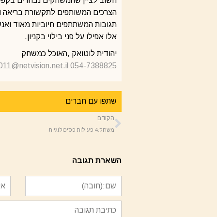
‬הצרכים‭ ‬המשותפים‭ ‬לתקשורת‭ ‬בריאה‭ ‬ולשיתוף‭ ‬פעולה‭. ‬הדבר‭ ‬הזה‭ ‬יוצר‭ ‬זמן‭ ‬איכות‭ ‬וחוויה‭ ‬מסוג‭ ‬אחר‭.‬
‬אלו‭ ‬אפילו‭ ‬על‭ ‬פני‭ ‬בילוי‭ ‬בקניון‭. ‬
יהודית‭ ‬לוטואק‭, ‬האוכל‭ ‬כמשחק
011@netvision.net.il
054-7388825
שתפו עם חברים
הקודם
משחק:4 פעולות פסיכולוגיות
השארת תגובה