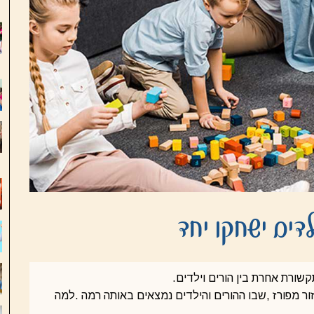
דים ישחקו יחד