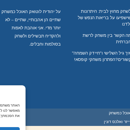
שחק מחוץ לבית: היתרונות
על יהודית לוטואק האוכל כמשחק
ישפיעו על בריאות הנפש של
שתיים הן אהבותיי, שתיים – לא
לדנו
יותר מדי. אני אוהבת לאפות
ה הקשר בין משחק לרשת
ולהקדיח תבשילים ולשחק
ברתית
בסולמות וחבלים.
יך גיל השלישי ו"חיידק השמחה"
שורים?הפתרון משחקי קופסא!
האתר משתמש ב
מאפשר לנו לה
אוכל כמשחק
את הסכמתך, י
זר ואלכס דונין