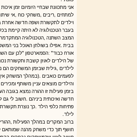
‬וילדים‭ ‬לתקשורת‭ ‬ושפה‭ ‬חדשה‭ ‬אחרת‭ ‬ביניהם‭, ‬וכך‭ ‬גם‭ ‬ליצור‭ ‬דיאלוג‭ ‬מאוזן‭ ‬ובריא‭ ‬לכל‭ ‬בני‭ ‬המשפחה‭.‬
‬והילדים‭ ‬מוצאים‭ ‬עניין‭ ‬משותף‭ ‬ומכירים‭ ‬את‭ ‬העולמות‭ ‬של‭ ‬השני‭ ‬תוך‭ ‬כדי‭ ‬יצירת‭ ‬זמן‭ ‬איכות‭. ‬
‬לילד‭.‬
‬חושף‭ ‬תוך‭ ‬כדי‭ ‬משחק‭ ‬מהנה‭ ‬שמותאם‭ ‬לצרכים‭ ‬מיוחדים‭ ‬של‭ ‬תקשורת‭ ‬ושיתוף‭ ‬פעולה‭.‬