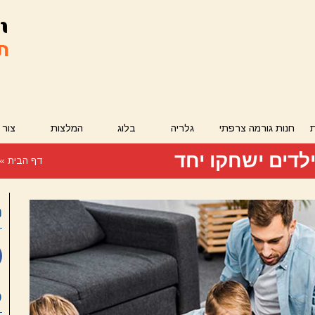
חנות גורמה צרפתי
גלריה
בלוג
המלצות
צור 
לדים ישחקו יחד
דף הבית
»
ר
פ