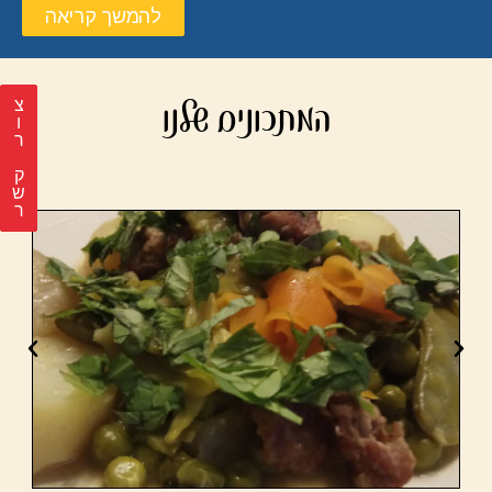
להמשך קריאה
המתכונים שלנו
צ
ר
ק
ש
ר