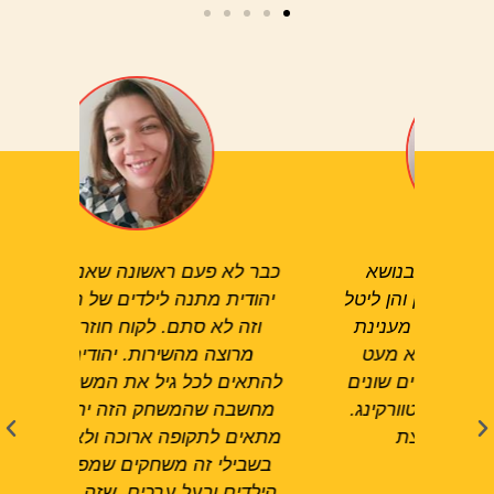
א
כבר לא פעם ראשונה שאני קונה אצל
אתמול
 ליטל
יהודית מתנה לילדים של חברים שלי
יהודי
ינת
וזה לא סתם. לקוח חוזר זה לקוח
ולה
עט
מרוצה מהשירות. יהודית יודעת
מאוד א
ונים
להתאים לכל גיל את המשחק שלו אם
אותם.
נג.
מחשבה שהמשחק הזה יהפוך להיות
זה מ
מתאים לתקופה ארוכה ולא חד פעמי.
ביקו
בשבילי זה משחקים שמפתחים את
טוב
הילדים ובעל ערכים, שזה בדיוק עונה
ממש 