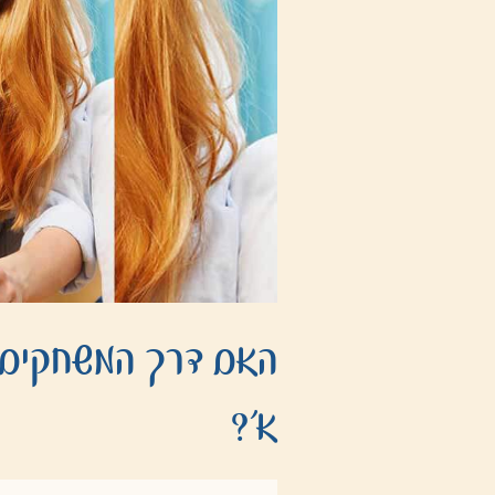
האם דרך המשחקים א
א'?