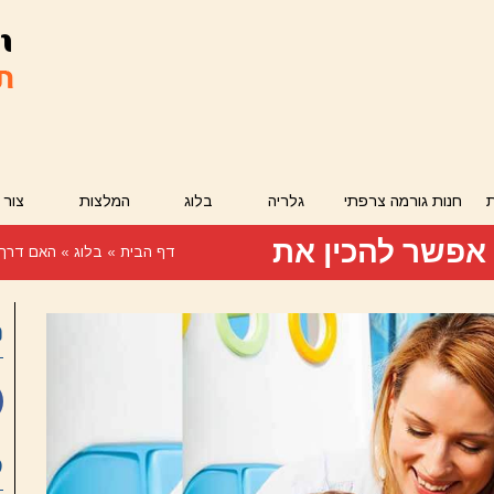
חנות גורמה צרפתי
גלריה
בלוג
המלצות
צור 
אפשר להכין את
דף הבית
»
בלוג
»
האם דרך 
ר
פ