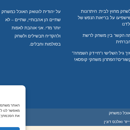
שחק מחוץ לבית: היתרונות
על יהודית לוטואק האוכל כמשחק
ישפיעו על בריאות הנפש של
שתיים הן אהבותיי, שתיים – לא
לדנו
יותר מדי. אני אוהבת לאפות
ה הקשר בין משחק לרשת
ולהקדיח תבשילים ולשחק
ברתית
בסולמות וחבלים.
יך גיל השלישי ו"חיידק השמחה"
שורים?הפתרון משחקי קופסא!
האתר משתמש ב
מאפשר לנו לה
אוכל כמשחק
את הסכמתך, י
זר ואלכס דונין