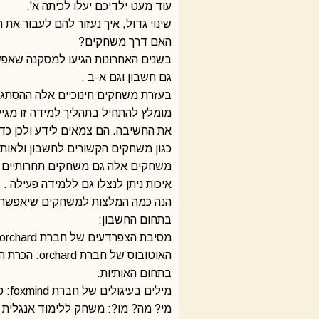
עוד מעט ילדיכם יעלו לכיתה א'.
שינוי גדול, איך נעזור להם לעבור את
האם דרך משחקים?
בשנים האחרונות הגיעו למסקנה שאפש
גם חשבון וגם א-ב .
בעזרת משחקים חינוכיים אלה ההסתגלות
את החשיבה. הם צמאים לידע ולכן כדא
כגון משחקים הקשורים לחשבון ולאותי
משחקים אלה גם משחקים תחרותיים ונ
איכות ניתן לנצלו גם ללמידה פעילה .
הנה כמה המלצות למשחקים שיאפשרו ל
בתחום החשבון:
מסיבת הצפרדעים של חברת orchard: הכרת העשיריה הראשונה, חיבור.
האוטובוס של חברת orchard: הכרת העשיריה הראשונה, חיבור וחיסור .
בתחום האותיות:
מילים בעיגולים של חברת foxmind: טריוויה לפי אותיות וצלילים
מי? מה? מו?: משחק ללימוד אנגלית של חברת foxmind לימוד מילים ראשונות