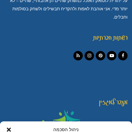
על יהודית לוטואק האוכל כמשחק שתיים הן אהבותיי, שתיים – לא
יותר מדי. אני אוהבת לאפות ולהקדיח תבשילים ולשחק בסולמות
וחבלים.
רשתות חברתיות
Instagram
RSS
Pinterest
YouTube
Facebook
מעבר למגזין
ניהול הסכמה