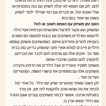
דפוס פעולה. להורים יש כמובן זכות להחליט מה מתאים
להם, לכן אם האמא לא יכולה לשחק עם בנה במכוניות אז
אולי האבא יוכל, או חברים וגם רצוי שהילד ילמד לשחק
כשאין אף אחד בסביבתו.
האם זמן משחק עם האמא חשוב או לא?
המשחק הוא מקור לתרגול התנהגויות חברתיות אצל הילד.
לדוגמא כשילדים משחקים עם בובות למעשה הם הופכים
בעקיפין להורים ומזדהים איתם. כשמשחקים משחק קופסא
הילדים חייבים למלא אחרי חוקי המשחק בדיוק כמו בבית
ספר וכו'. חוקים אלה גם גורמים להם לכבד את חבריהם,
להקשיב להם וכמובן שיכבדו אותם.
משחקי תפקיד מעודדים אצל הילדים את הדמיון והיצירה.
משחקים אלה גם מפתחים את קישורי השפה, המוטוריקה
העדינה ועוד…
לכן חשוב שאחד מההורים ישחק עם הילד. כל אחד יכול
לבחור את מה שהוא אוהב ולהקצות לזה זמן. אין צורך
בפעילות ארוכה. אפשר לבחור משחקים קצרים שגם ההורה
וגם הילד ימצאו עניין בו.