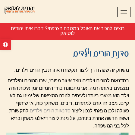
תפריט
רוצים להכיר את האוכל במטבח הצרפתי? דברו איתי יהודית
לוטואק 054-7
פתח סרגל נ
סדנת הורים וילדים
משחק זה שפה ודרך ליצור תקשורת אחרת בין הורים וילדים.
בסדנאות להורים וילדים נוצר איזור מפורז, שבו ההורים והילדים
נמצאים באותה רמה. אני מתכוונת בחיי היומיום זמן איכות הורה
וילד הוא מזערי ביותר ולעיתים לנוכח המציאות של ימינו גם לא
קיים. מצב זה גורם למתחים, ריבים, משחקי כוח, אי שיתוף
פעולה ולכן מצאתי לנכון ליצור
סדנאות הורים וילדים
לתקשורת
ושפה חדשה אחרת ביניהם, על מנת ליצור דיאלוג מאוזן ובריא
לכל בני המשפחה.