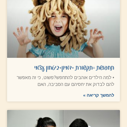
תחפושת =תקשורת +דמיון+ביטחון עצמי
• למה הילדים אוהבים להתחפש?פשוט, כי זה מאפשר
להם לבדוק את יחסיהם עם הסביבה, האם
להמשך קריאה »