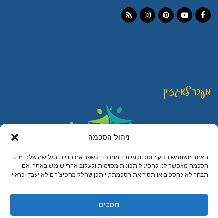
Instagram
RSS
Pinterest
YouTube
Facebook
מעבר למגזין
ניהול הסכמה
האתר משתמש בקוקיז וטכנולוגיות דומות כדי לשפר את חוויית הגלישה שלך. מתן
הסכמה מאפשר לנו להפעיל תכונות מסוימות ולעקוב אחרי שימוש באתר. אם
תבחר לא להסכים או תסיר את הסכמתך, ייתכן שחלק מהפיצ’רים לא יעבדו כראוי.
© כל הזכויות שמורות ליהודית לוטואק - האוכל כמשחק
קרדיט לצילומים בחנות: עדו רוזנטל, ענת פייזר ואלכס דונין
מסכים
מיתוג עיצוב ובניית אתרים