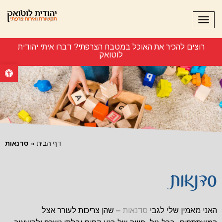
תפריט
רוצים להכיר את האוכל במטבח הצרפתי? דברו איתי יהודית
לוטואק 054-73888
פתח סרגל נ
דף הבית
»
סדנאות
סדנאות
האני‭ ‬מאמין‭ ‬שלי‭ ‬לגבי‭ ‬
סדנאות