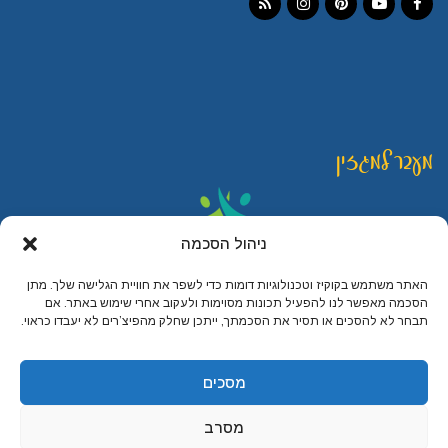
Instagram
RSS
Pinterest
YouTube
Facebook
מעבר למגזין
ניהול הסכמה
האתר משתמש בקוקיז וטכנולוגיות דומות כדי לשפר את חוויית הגלישה שלך. מתן
הסכמה מאפשר לנו להפעיל תכונות מסוימות ולעקוב אחרי שימוש באתר. אם
תבחר לא להסכים או תסיר את הסכמתך, ייתכן שחלק מהפיצ’רים לא יעבדו כראוי.
© כל הזכויות שמורות ליהודית לוטואק - האוכל כמשחק
קרדיט לצילומים בחנות: עדו רוזנטל, ענת פייזר ואלכס דונין
מסכים
מיתוג עיצוב ובניית אתרים
מסרב