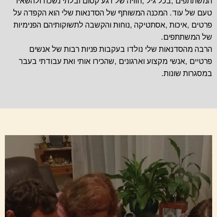
‬של‭ ‬המשתתפים‭.‬
‬במסגרות‭ ‬שונות‭.‬
סדנאות חוויתיות למבוגרים