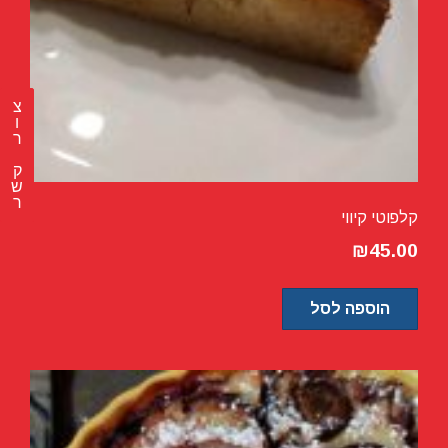
צ
ר
ק
ש
ר
קלפוטי קיווי
₪
45.00
הוספה לסל