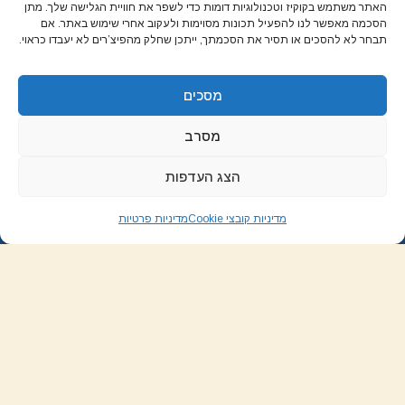
על יהודית לוטואק האוכל כמשחק שתיים הן אהבותיי, שתיים – לא
האתר משתמש בקוקיז וטכנולוגיות דומות כדי לשפר את חוויית הגלישה שלך. מתן
הסכמה מאפשר לנו להפעיל תכונות מסוימות ולעקוב אחרי שימוש באתר. אם
יותר מדי. אני אוהבת לאפות ולהקדיח תבשילים ולשחק בסולמות
תבחר לא להסכים או תסיר את הסכמתך, ייתכן שחלק מהפיצ’רים לא יעבדו כראוי.
וחבלים.
מסכים
רשתות חברתיות
מסרב
הצג העדפות
Instagram
RSS
Pinterest
YouTube
Facebook
גלילה
לראש
מדיניות קובצי Cookie
מדיניות פרטיות
העמוד
מעבר למגזין