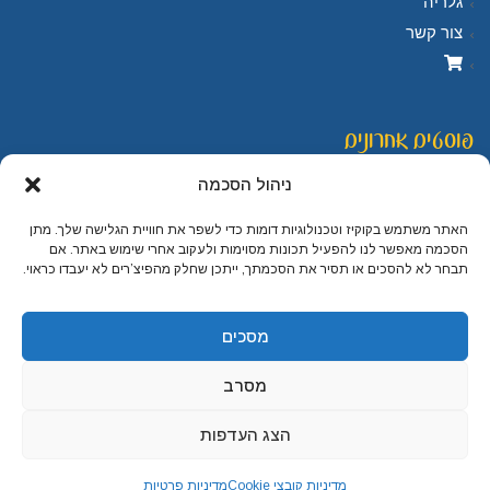
גלריה
צור קשר
פוסטים אחרונים
ניהול הסכמה
לשחק מחוץ לבית: היתרונות שישפיעו על בריאות הנפש של ילדנו
האתר משתמש בקוקיז וטכנולוגיות דומות כדי לשפר את חוויית הגלישה שלך. מתן
מה הקשר בין משחק לרשת חברתית
הסכמה מאפשר לנו להפעיל תכונות מסוימות ולעקוב אחרי שימוש באתר. אם
תבחר לא להסכים או תסיר את הסכמתך, ייתכן שחלק מהפיצ’רים לא יעבדו כראוי.
איך גיל השלישי ו"חיידק השמחה" קשורים?הפתרון משחקי קופסא!
מסכים
מי אני
מסרב
על יהודית לוטואק האוכל כמשחק שתיים הן אהבותיי, שתיים – לא
הצג העדפות
יותר מדי. אני אוהבת לאפות ולהקדיח תבשילים ולשחק בסולמות
גלילה
לראש
מדיניות קובצי Cookie
מדיניות פרטיות