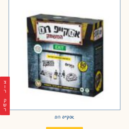
צ
ר
ק
ש
ר
אסקייפ רום