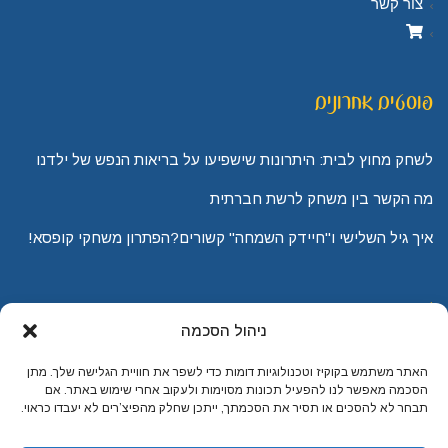
צור קשר
פוסטים אחרונים
לשחק מחוץ לבית: היתרונות שישפיעו על בריאות הנפש של ילדנו
מה הקשר בין משחק לרשת חברתית
איך גיל השלישי ו"חיידק השמחה" קשורים?הפתרון משחקי קופסא!
מי אני
ניהול הסכמה
על יהודית לוטואק האוכל כמשחק שתיים הן אהבותיי, שתיים – לא
האתר משתמש בקוקיז וטכנולוגיות דומות כדי לשפר את חוויית הגלישה שלך. מתן
הסכמה מאפשר לנו להפעיל תכונות מסוימות ולעקוב אחרי שימוש באתר. אם
יותר מדי. אני אוהבת לאפות ולהקדיח תבשילים ולשחק בסולמות
תבחר לא להסכים או תסיר את הסכמתך, ייתכן שחלק מהפיצ’רים לא יעבדו כראוי.
וחבלים.