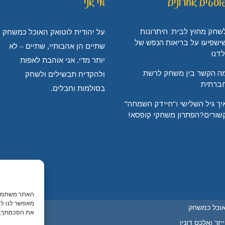
וסטים אחרונים
מי אני
שחק מחוץ לבית: היתרונות
על יהודית לוטואק האוכל כמשחק
ישפיעו על בריאות הנפש של
שתיים הן אהבותיי, שתיים – לא
לדנו
יותר מדי. אני אוהבת לאפות
ה הקשר בין משחק לרשת
ולהקדיח תבשילים ולשחק
ברתית
בסולמות וחבלים.
יך גיל השלישי ו"חיידק השמחה"
שורים?הפתרון משחקי קופסא!
האתר משתמש ב
מאפשר לנו לה
אוכל כמשחק
את הסכמתך, י
זר ואלכס דונין