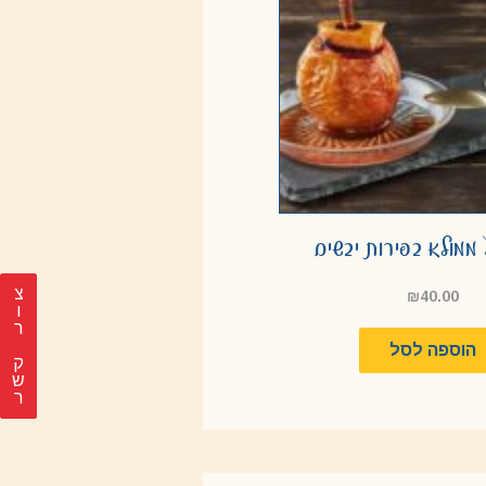
ממולא בפירות יבשים
צ
₪
40.00
ר
הוספה לסל
ק
ש
ר