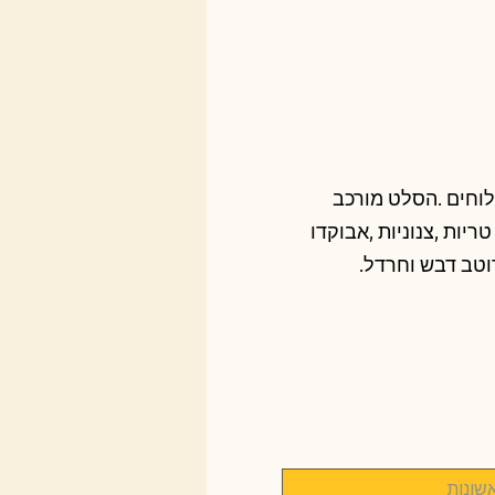
וחים .הסלט מורכב
ריות ,צנוניות ,אבוקדו
וטב דבש וחרדל.
שונות