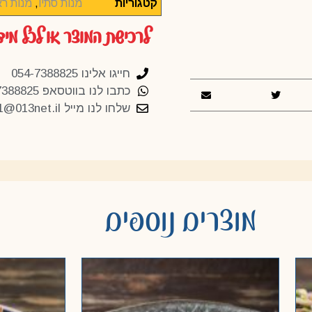
קטגוריות
מנות סתיו
,
מנות רא
לרכישת המוצר או לכל מיד
חייגו אלינו 054-7388825
כתבו לנו בווטסאפ 054-7388825
שלחו לנו מייל
1@013net.il
מוצרים נוספים