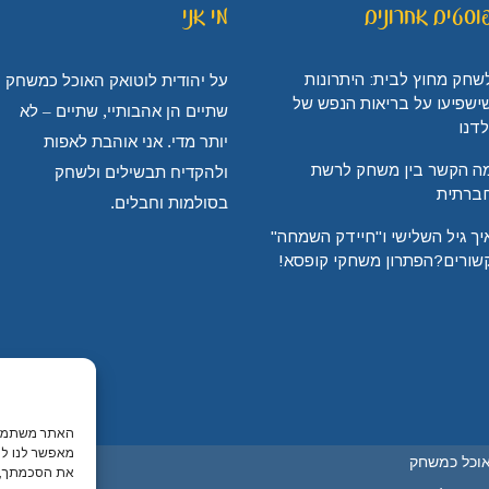
וסטים אחרונים
מי אני
שחק מחוץ לבית: היתרונות
על יהודית לוטואק האוכל כמשחק
ישפיעו על בריאות הנפש של
שתיים הן אהבותיי, שתיים – לא
לדנו
יותר מדי. אני אוהבת לאפות
ה הקשר בין משחק לרשת
ולהקדיח תבשילים ולשחק
ברתית
בסולמות וחבלים.
יך גיל השלישי ו"חיידק השמחה"
שורים?הפתרון משחקי קופסא!
האתר משתמש ב
מאפשר לנו לה
אוכל כמשחק
את הסכמתך, י