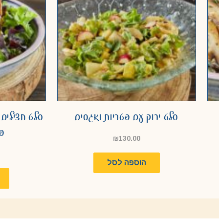
סלט ירוק עם פטריות ואגסים
סלט חצילים 
פט
₪
130.00
הוספה לסל