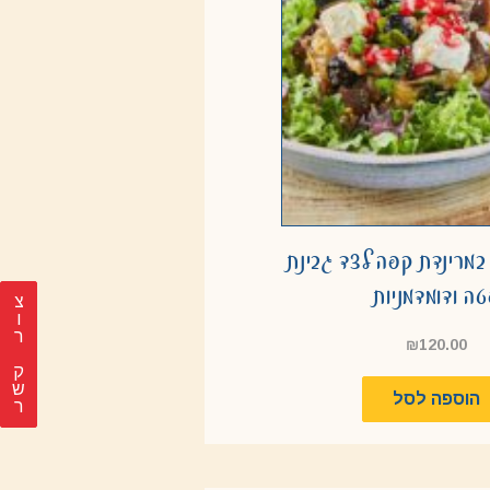
במרינדת קפה לצד גבינת
ה ודומדמניות
צ
ר
₪
120.00
ק
ש
הוספה לסל
ר