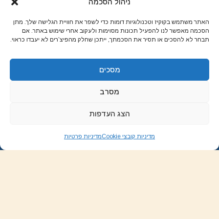
ניהול הסכמה
על יהודית לוטואק האוכל כמשחק שתיים הן אהבותיי, שתיים – לא
האתר משתמש בקוקיז וטכנולוגיות דומות כדי לשפר את חוויית הגלישה שלך. מתן
הסכמה מאפשר לנו להפעיל תכונות מסוימות ולעקוב אחרי שימוש באתר. אם
יותר מדי. אני אוהבת לאפות ולהקדיח תבשילים ולשחק בסולמות
תבחר לא להסכים או תסיר את הסכמתך, ייתכן שחלק מהפיצ’רים לא יעבדו כראוי.
וחבלים.
מסכים
רשתות חברתיות
מסרב
הצג העדפות
Instagram
RSS
Pinterest
YouTube
Facebook
גלילה
לראש
מדיניות קובצי Cookie
מדיניות פרטיות
העמוד
מעבר למגזין