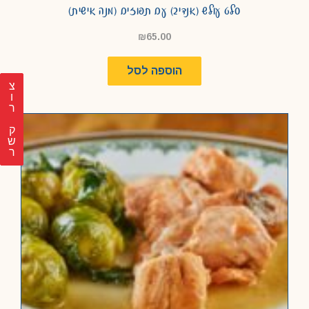
סלט עולש (אנדיב) עם תפוזים (מנה אישית)
₪
65.00
הוספה לסל
צ
ר
ק
ש
ר