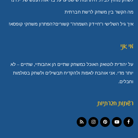
מה הקשר בין משחק לרשת חברתית
איך גיל השלישי ו"חיידק השמחה" קשורים?הפתרון משחקי קופסא!
מי אני
על יהודית לוטואק האוכל כמשחק שתיים הן אהבותיי, שתיים – לא
יותר מדי. אני אוהבת לאפות ולהקדיח תבשילים ולשחק בסולמות
וחבלים.
רשתות חברתיות
Instagram
RSS
Pinterest
YouTube
Facebook