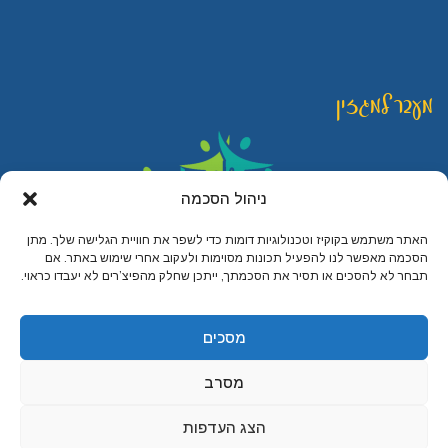
מעבר למגזין
ניהול הסכמה
האתר משתמש בקוקיז וטכנולוגיות דומות כדי לשפר את חוויית הגלישה שלך. מתן
הסכמה מאפשר לנו להפעיל תכונות מסוימות ולעקוב אחרי שימוש באתר. אם
תבחר לא להסכים או תסיר את הסכמתך, ייתכן שחלק מהפיצ’רים לא יעבדו כראוי.
© כל הזכויות שמורות ליהודית לוטואק - האוכל כמשחק
קרדיט לצילומים בחנות: עדו רוזנטל, ענת פייזר ואלכס דונין
מסכים
מיתוג עיצוב ובניית אתרים
מסרב
הצג העדפות