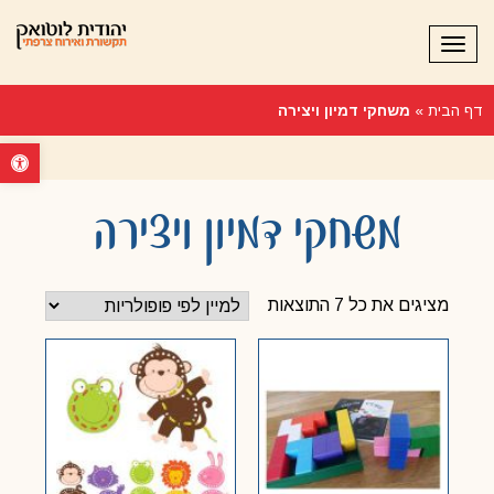
תפריט
דף הבית
»
משחקי דמיון ויצירה
פתח סרגל נ
משחקי דמיון ויצירה
מציגים את כל ⁦7⁩ התוצאות