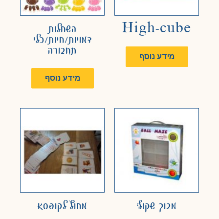
High-cube
השחלות
דמויות/חיות/כלי
תחבורה
מידע נוסף
מידע נוסף
מבוך שקוף
מחוץ לקופסא