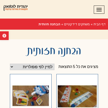
תפריט
דף הבית
»
משחקים דידקטיים
»
הבחנה חזותית
פתח סרגל נ
הבחנה חזותית
מציגים את כל ⁦5⁩ התוצאות