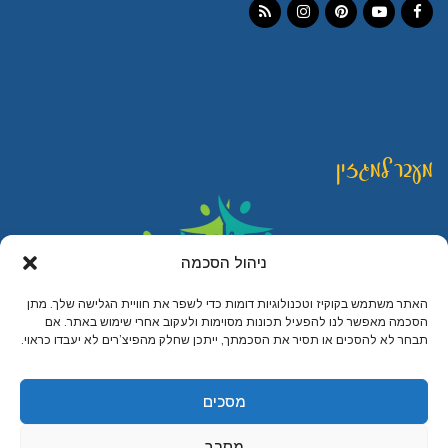
Instagram
RSS
Pinterest
YouTube
Facebook
מעבר למגזין
ניהול הסכמה
האתר משתמש בקוקיז וטכנולוגיות דומות כדי לשפר את חוויית הגלישה שלך. מתן
הסכמה מאפשר לנו להפעיל תכונות מסוימות ולעקוב אחרי שימוש באתר. אם
תבחר לא להסכים או תסיר את הסכמתך, ייתכן שחלק מהפיצ’רים לא יעבדו כראוי.
© כל הזכויות שמורות ליהודית לוטואק - האוכל כמשחק
קרדיט לצילומים בחנות: עדו רוזנטל, ענת פייזר ואלכס דונין
מסכים
מיתוג עיצוב ובניית אתרים
מסרב