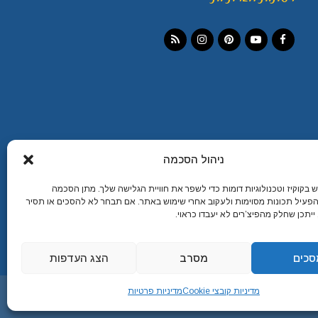
Instagram
RSS
Pinterest
YouTube
Facebook
ניהול הסכמה
מעבר למגזין
קוקיז וטכנולוגיות דומות כדי לשפר את חוויית הגלישה שלך. מתן הסכמה
פעיל תכונות מסוימות ולעקוב אחרי שימוש באתר. אם תבחר לא להסכים או תסיר
יתכן שחלק מהפיצ’רים לא יעבדו כראוי.
סכים
מסרב
הצג העדפות
מיתוג עיצוב ובניית אתרים
מדיניות קובצי Cookie
מדיניות פרטיות