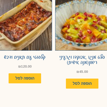
סלט מנגו ,אבוקדו וגרעיני
קלפוטי עם תאנים ודבש
רימון(מנה אישית)
₪
120.00
₪
45.00
הוספה לסל
הוספה לסל