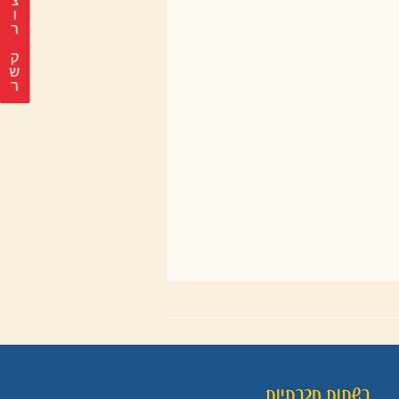
צ
ר
ק
ש
ר
רשתות חברתיות