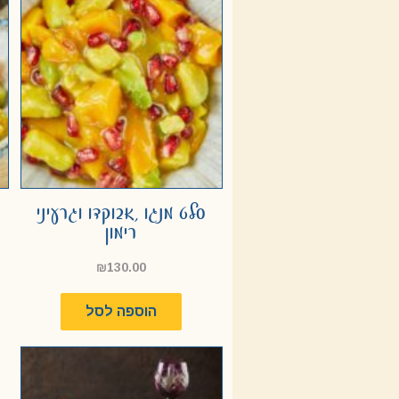
סלט מנגו ,אבוקדו וגרעיני
רימון
₪
130.00
הוספה לסל