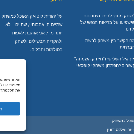
שחק מחוץ לבית: היתרונות
על יהודית לוטואק האוכל כמשחק
ישפיעו על בריאות הנפש של
שתיים הן אהבותיי, שתיים – לא
לדנו
יותר מדי. אני אוהבת לאפות
ה הקשר בין משחק לרשת
ולהקדיח תבשילים ולשחק
ברתית
בסולמות וחבלים.
יך גיל השלישי ו"חיידק השמחה"
שורים?הפתרון משחקי קופסא!
האתר משתמש ב
מאפשר לנו לה
את הסכמתך, י
מ
אוכל כמשחק
זר ואלכס דונין