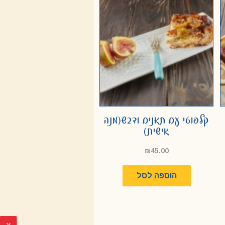
קלפוטי עם תאנים ודבש(מנה
אישית)
₪
45.00
הוספה לסל