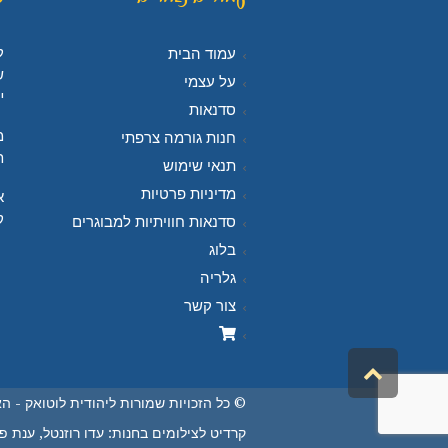
ל
עמוד הבית
ש
על עצמי
י
סדנאות
מ
חנות גורמה צרפתי
ח
תנאי שימוש
מדיניות פרטיות
א
ק
סדנאות חוויתיות למבוגרים
בלוג
גלריה
צור קשר
גלילה
לראש
© כל הזכויות שמורות ליהודית לוטואק - ה
העמוד
קרדיט לצילומים בחנות: עדו רוזנטל, ענת פיי