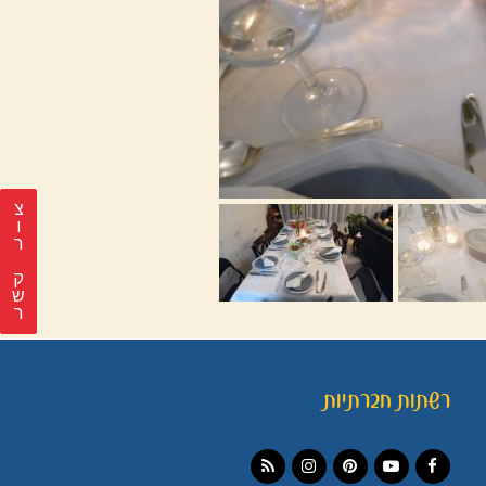
צ
ר
ק
ש
ר
רשתות חברתיות