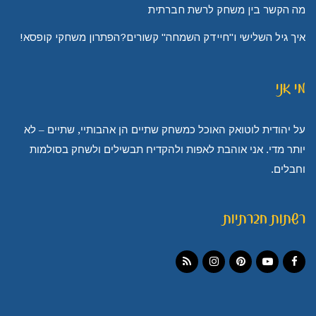
מה הקשר בין משחק לרשת חברתית
איך גיל השלישי ו"חיידק השמחה" קשורים?הפתרון משחקי קופסא!
מי אני
על יהודית לוטואק האוכל כמשחק שתיים הן אהבותיי, שתיים – לא
יותר מדי. אני אוהבת לאפות ולהקדיח תבשילים ולשחק בסולמות
וחבלים.
רשתות חברתיות
Instagram
RSS
Pinterest
YouTube
Facebook