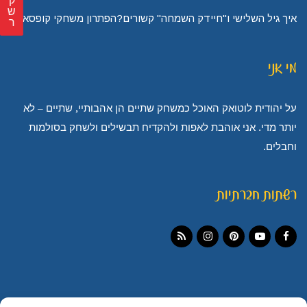
ק
ש
איך גיל השלישי ו"חיידק השמחה" קשורים?הפתרון משחקי קופסא!
ר
מי אני
על יהודית לוטואק האוכל כמשחק שתיים הן אהבותיי, שתיים – לא
יותר מדי. אני אוהבת לאפות ולהקדיח תבשילים ולשחק בסולמות
וחבלים.
רשתות חברתיות
Instagram
RSS
Pinterest
YouTube
Facebook