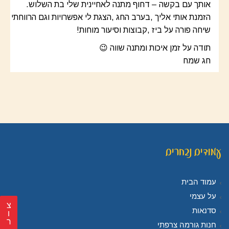
‬אותך‭ ‬עם‭ ‬בקשה‭ – ‬דחוף‭ ‬מתנה‭ ‬לאחיינית‭ ‬שלי‭ ‬בת‭ ‬השלוש‭.‬
‬שיחה‭ ‬פורה‭ ‬על‭ ‬ביז‭, ‬קבוצות‭ ‬וסיעור‭ ‬מוחות‭!‬
תודה‭ ‬על‭ ‬זמן‭ ‬איכות‭ ‬ומתנה‭ ‬שווה ‭ 😉 ‬
חג‭ ‬שמח
עמודים נבחרים
עמוד הבית
על עצמי
צ
סדנאות
ר
חנות גורמה צרפתי