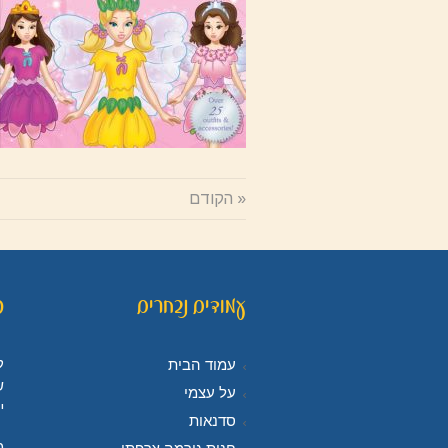
« הקודם
עמודים נבחרים
פ
ל
עמוד הבית
ש
על עצמי
י
סדנאות
מ